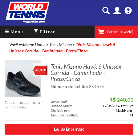
Minha Con
Co
Menu
Filtrar
Carrinho
(vazio)
Você está em:
Home
>
Tenis Mizuno
>
Tênis Mizuno Hawk 6
Unissex Corrida - Caminhada - Preto/Cinza
Tênis Mizuno Hawk 6 Unissex
40,00%
Corrida - Caminhada -
Preto/Cinza
Número do Leilão:
351678
R$ 240,00
Lance Final:
Toque na imagem para
Data do Lance:
12/05/2026 15:21:25
ver mais fotos.
Ofertado por:
MathHenri
Tamanho Escolhido:
41
Leilão Encerrado