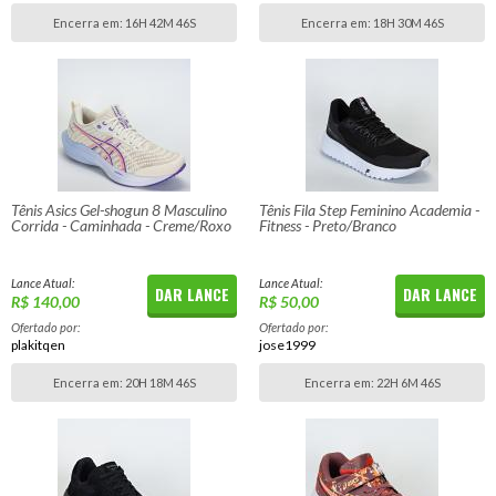
Encerra em:
16H 42M 46S
Encerra em:
18H 30M 46S
Tênis Asics Gel-shogun 8 Masculino
Tênis Fila Step Feminino Academia -
Corrida - Caminhada - Creme/Roxo
Fitness - Preto/Branco
Lance Atual:
Lance Atual:
DAR LANCE
DAR LANCE
R$ 140,00
R$ 50,00
Ofertado por:
Ofertado por:
plakitqen
jose1999
Encerra em:
20H 18M 46S
Encerra em:
22H 6M 46S