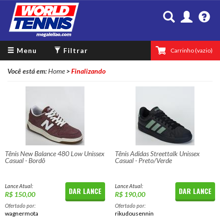
Minha Con
Co
Menu
Filtrar
Carrinho
(vazio)
Você está em:
Home
>
Finalizando
Tênis New Balance 480 Low Unissex
Tênis Adidas Streettalk Unissex
Casual - Bordô
Casual - Preto/Verde
Lance Atual:
Lance Atual:
DAR LANCE
DAR LANCE
R$ 150,00
R$ 190,00
Ofertado por:
Ofertado por:
wagnermota
rikudousennin