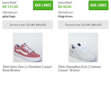
Lance Atual:
Lance Atual:
DAR LANCE
DAR LANCE
R$ 115,00
R$ 48,00
Ofertado por:
Ofertado por:
gaby.tiago
Magrelooo
Encerra em:
1D 18H 30M 45S
Encerra em:
1D 20H 18M 45S
Tênis Vans Vero Ls Feminino Casual -
Tênis Olympikus Eros 2 Unissex
Rosa/Branco
Casual - Branco
Lance Atual:
Lance Atual:
DAR LANCE
DAR LANCE
R$ 220,00
R$ 66,00
Ofertado por:
Ofertado por:
shogum
gaby.tiago
Encerra em:
1D 22H 6M 44S
Encerra em:
1D 23H 54M 44S